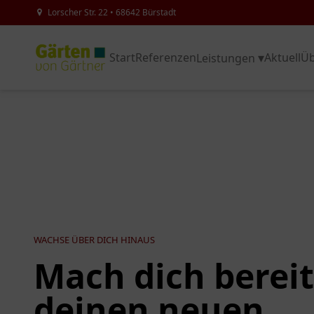
Lorscher Str. 22 • 68642 Bürstadt
Start
Referenzen
Aktuell
Üb
Leistungen
WACHSE ÜBER DICH HINAUS
Mach dich bereit
deinen neuen