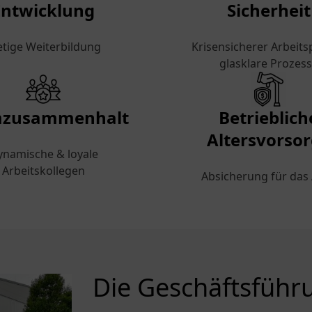
Entwicklung
Sicherheit
etige Weiterbildung
Krisensicherer Arbeits
glasklare Prozes
mzusammenhalt
Betrieblich
Altersvorso
ynamische & loyale
Arbeitskollegen
Absicherung für das 
Die Geschäftsführ