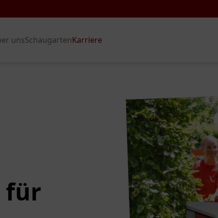
er uns
Schaugarten
Karriere
 für