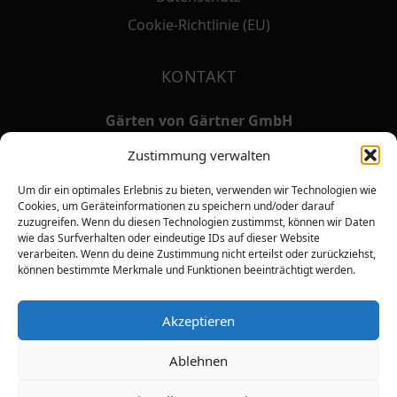
Cookie-Richtlinie (EU)
KONTAKT
Gärten von Gärtner GmbH
Franz Gärtner, Christoph Glock
Zustimmung verwalten
Lorscher Straße 22
Um dir ein optimales Erlebnis zu bieten, verwenden wir Technologien wie
68642 Bürstadt
Cookies, um Geräteinformationen zu speichern und/oder darauf
zuzugreifen. Wenn du diesen Technologien zustimmst, können wir Daten
06206.9823-0
wie das Surfverhalten oder eindeutige IDs auf dieser Website
verarbeiten. Wenn du deine Zustimmung nicht erteilst oder zurückziehst,
info@gvg.gmbh
können bestimmte Merkmale und Funktionen beeinträchtigt werden.
Facebook
Instagram
Akzeptieren
Ablehnen
Gärten von Gärtner
- Alle Rechte vorbehalten.