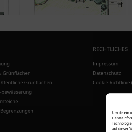
RECHTLICHES
nung
Impressum
& Grünflächen
Datenschutz
ffentliche Grünflächen
Cookie-Richtlinie 
 -bewässerung
mteiche
 Begrenzungen
Um dir ein 
Geräteinfor
Technologie
auf dieser 