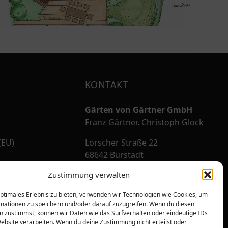
KONTAKT
Gärten von Gärtner GmbH
Franz Gärtner, Christoph Glock
(EU)
Lorscher Straße 22
68642 Bürstadt
Zustimmung verwalten
06206.9823-0
info@gvg.gmbh
optimales Erlebnis zu bieten, verwenden wir Technologien wie Cookies, um
mationen zu speichern und/oder darauf zuzugreifen. Wenn du diesen
n zustimmst, können wir Daten wie das Surfverhalten oder eindeutige IDs
Facebook
Instagram
Website verarbeiten. Wenn du deine Zustimmung nicht erteilst oder