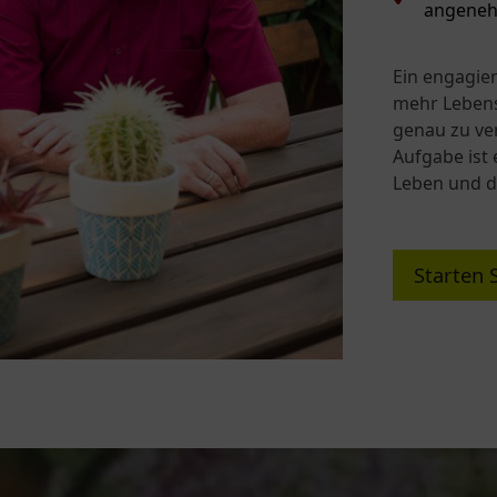
angeneh
Ein engagier
mehr Lebens
genau zu ver
Aufgabe ist 
Leben und d
Starten S