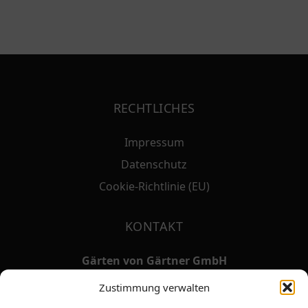
RECHTLICHES
Impressum
Datenschutz
Cookie-Richtlinie (EU)
KONTAKT
Gärten von Gärtner GmbH
Franz Gärtner, Christoph Glock
Zustimmung verwalten
Lorscher Straße 22